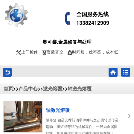
全国服务热线
13382412909
奥可鑫.金属修复与处理
上门检修
资质齐全
时间短，效率高，成本低
>>
>>
>>
首页
产品中心
激光熔覆
轴激光熔覆
轴激光熔覆
轴修复 轴是支撑转动零件并与之起回转以传递
运动、扭矩或弯矩的机械零件。一般为金属圆
杆状，机器中作回转运动的零件就装在轴上。