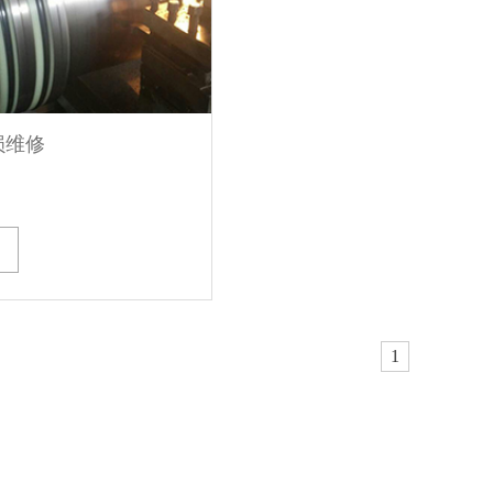
损维修
1