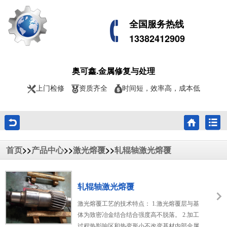
全国服务热线
13382412909
奥可鑫.金属修复与处理
上门检修
资质齐全
时间短，效率高，成本低
>>
>>
>>
首页
产品中心
激光熔覆
轧辊轴激光熔覆
轧辊轴激光熔覆
激光熔覆工艺的技术特点： 1.激光熔覆层与基
体为致密冶金结合结合强度高不脱落。 2.加工
过程热影响区和热变形小不改变基材内部金属